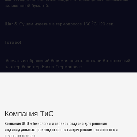
силиконовой бумагой.
0
Шаг 5.
Сушим изделие в термопрессе 160
С 120 сек.
Готово!
#печать изображений #прямая печать по ткани #текстильный
плоттер #принтер Epson #термопресс
Компания ТиС
Компания ООО «Технологии и сервис» создана для решения
индивидуальных производственных задач рекламных агентств и
печатных салонов.